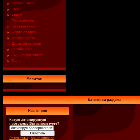
Каталог статей
Блог
Форум
Фотоальбомы
Гостевая книга
Обратная связь
Каталог сайтов
Доска объявлений
Онлайн игры
FAQ (вопрос/ответ)
Тесты
Мини-чат
Категории раздела
Наш опрос
Какую антивирусную
программу Вы используете?
Результаты
|
Архив опросов