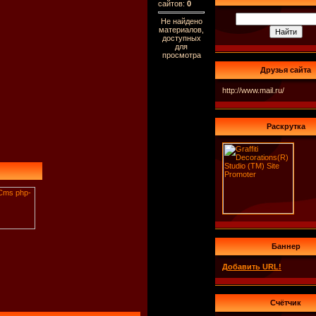
сайтов
:
0
Не найдено
материалов,
доступных
для
просмотра
Друзья сайта
http://www.mail.ru/
Раскрутка
Баннер
Добавить URL!
Счётчик